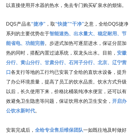
以直接使用开水器的热水，免去专门购买矿泉水的烦恼。
DQS
产品名
“捷净”
，取
“快捷”“干净”
之意，全给
DQS
捷净
系列的主要优势在于
智能速热、出水量大、稳定耐用、节
能省电、功能完善
。步进式加热可逐层进水，保证分层加
热的同时，搭配内置过滤系统，双龙头出水。目前，
安徽
分行、黄山分行、甘肃分行、石河子分行、北京、辽宁营
口
各支行等地的工行均已安装了全给的直饮水设备，提升
了办公环境质量，提高了员工的饮水品质。饮水方式升级
以后，长久使用下来，价格比桶装纯净水便宜，还可以有
效避免卫生隐患等问题，保证饮用水的卫生安全，
开启办
公饮水新时代
。
安装完成后，
全给专业售后维保团队
一如既往地及时做好