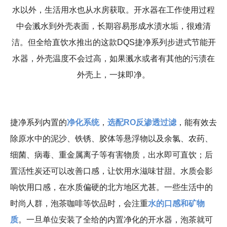
水以外，生活用水也从水房获取。开水器在工作使用过程
中会溅水到外壳表面，长期容易形成水渍水垢，很难清
洁。但全给直饮水推出的这款
DQS
捷净系列步进式节能开
水器，外壳温度不会过高，如果溅水或者有其他的污渍在
外壳上，一抹即净。
捷净系列内置的
净化系统
，
选配RO反渗透过滤
，能有效去
除原水中的泥沙、铁锈、胶体等悬浮物以及余氯、农药、
细菌、病毒、重金属离子等有害物质，出水即可直饮；后
置活性炭还可以改善口感，让饮用水滋味甘甜。水质会影
响饮用口感，在水质偏硬的北方地区尤甚。一些生活中的
时尚人群，泡茶咖啡等饮品时，会注重
水的口感和矿物
质
。一旦单位安装了全给的内置净化的开水器，泡茶就可